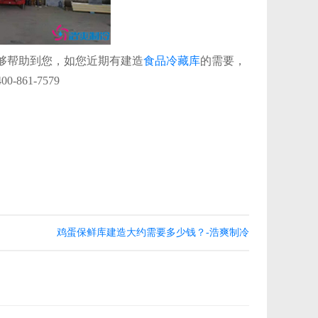
够帮助到您，如您近期有建造
食品冷藏库
的需要，
61-7579
鸡蛋保鲜库建造大约需要多少钱？-浩爽制冷