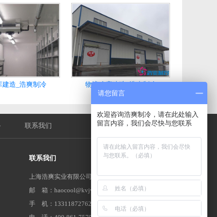
库建造_浩爽制冷
物流冷库建造_浩爽制冷
请您留言
欢迎咨询浩爽制冷，请在此处输入
留言内容，我们会尽快与您联系
备
联系我们
联系我们
上海浩爽实业有限公司
邮 箱：haocool@kvjv.com
手 机：13311872762