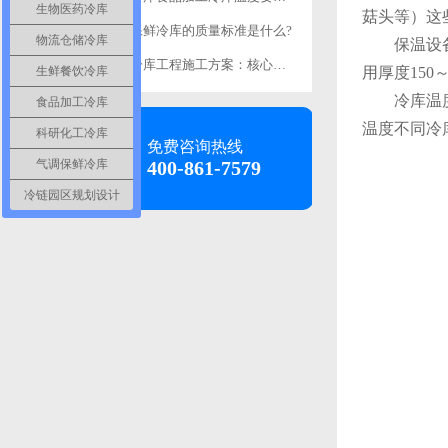
生物医药冷库
菇头等）这
食品保鲜冷库的质量标准是什么?
物流仓储冷库
保温设备：
食品冷库工程施工方案：核心施工要求详解-浩爽制冷
生鲜餐饮冷库
用厚度150
冷库温度：
食品加工冷库
温度不同冷
科研化工冷库
免费咨询热线
气调保鲜冷库
400-861-7579
冷链园区规划设计