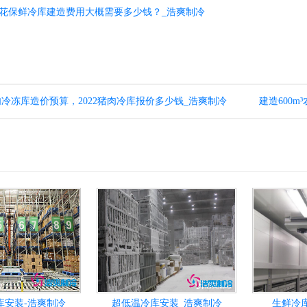
米鲜花保鲜冷库建造费用大概需要多少钱？_浩爽制冷
肉冷冻库造价预算，2022猪肉冷库报价多少钱_浩爽制冷
建造600
库安装-浩爽制冷
超低温冷库安装_浩爽制冷
生鲜冷