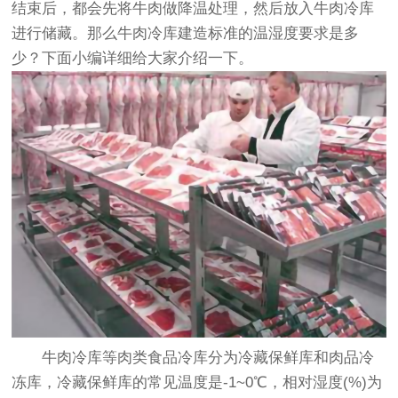
结束后，都会先将牛肉做降温处理，然后放入牛肉冷库
进行储藏。那么
牛肉冷库建造
标准的温湿度要求是多
少？下面小编详细给大家介绍一下。
牛肉冷库等肉类食品冷库分为
冷藏保鲜库
和
肉品冷
冻库
，冷藏保鲜库的常见温度是-1~0℃，相对湿度(%)为