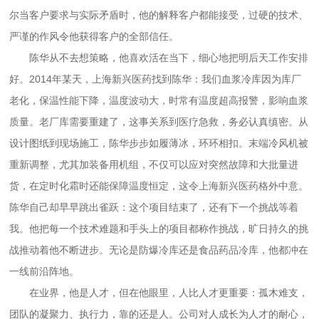
尔当客户要求与实际矛盾时，他的解释客户都能接受，过硬的技术、
严谨的作风令他获得客户的全部信任。
陈华从不去想策略，他喜欢活在当下，细心地把明后天工作安排
好。2014年某天，上海新兴医药找到陈华：我们血浆冷库因为库厂
老化，保温性能下降，温度波动大，时常有温度超高报警，影响血浆
质量。老厂库需要重建了，这事关系到医疗急救，务必认真缜密。从
设计图纸到现场施工，陈华步步如履薄冰，环环相扣。末端冷风机被
重新调整，尤其加装备用机组，不仅可以应对突然故障和大批量进
货，在定时化霜时还能保障温度恒定，这令上海新兴医药格外中意。
陈华自己却早早跳出雀跃：这个项目结束了，还有下一个挑战等着
我。他把每一个技术难题和手头上的项目都称作挑战，旷日持久的挑
战推动着他不断进步。无论是防爆冷库还是食品药品冷库，他都冲在
一线前沿阵地。
在业界，他是人才，但在他眼里，人比人才更重要：孤木难支，
团队的凝聚力、执行力，靠的还是人。公司对人成长为人才的耐心，