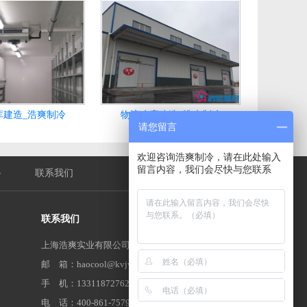
库建造_浩爽制冷
物流冷库建造_浩爽制冷
请您留言
欢迎咨询浩爽制冷，请在此处输入
留言内容，我们会尽快与您联系
备
联系我们
联系我们
上海浩爽实业有限公司
邮 箱：haocool@kvjv.com
手 机：13311872762
电 话：400-861-7579